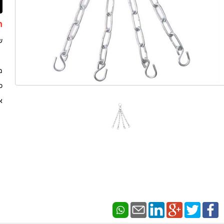
ת
שר
מ
כו
או