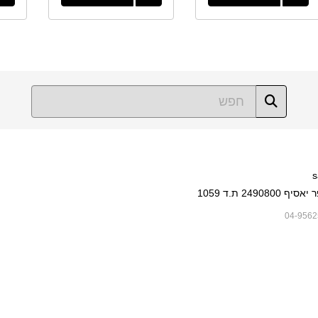
s
249080 ת.ד 1059
04-9562