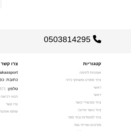
0503814295
קטגוריות
צרו קשר
akassport
אומניות לחימה.
כתובת: כפר יאסיף 0
ציוד ספורט ומשחקי כדור.
ראשי
טלפון:
571
ראשי
תנאי רכישה
ציוד ומכשירי כושר.
צרו קשר
ציוד כושר אירובי.
שתפו אותנו!
ציוד למוסדות ובתי ספר.
מזרונים ואריחי גומי.