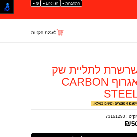
התחברות
English
₪
לעגלת הקניות
רשרת לתליית שק
אגרוף CARBON
STEE
ישנם 6 מוצרים זמינים במלאי.
ק"ט :
73151290
₪
5