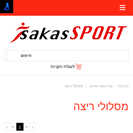
חיפוש
לעגלת הקניות
דף בית
ציוד כושר אירובי.
מסלולי ריצה
מסלולי ריצה
›
»
«
‹
(current)
1