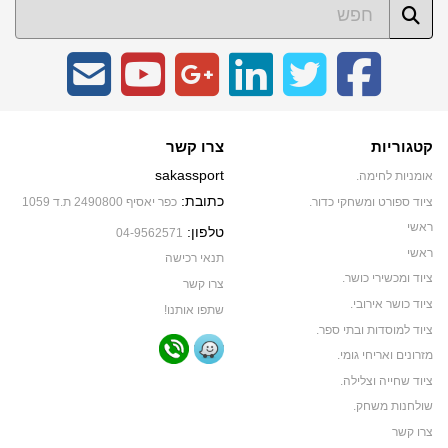
קטגוריות
צרו קשר
sakassport
אומניות לחימה.
כתובת:
ציוד ספורט ומשחקי כדור.
כפר יאסיף 2490800 ת.ד 1059
ראשי
טלפון:
04-9562571
ראשי
תנאי רכישה
ציוד ומכשירי כושר.
צרו קשר
ציוד כושר אירובי.
שתפו אותנו!
ציוד למוסדות ובתי ספר.
מזרונים ואריחי גומי.
ציוד שחייה וצלילה.
שולחנות משחק.
צרו קשר