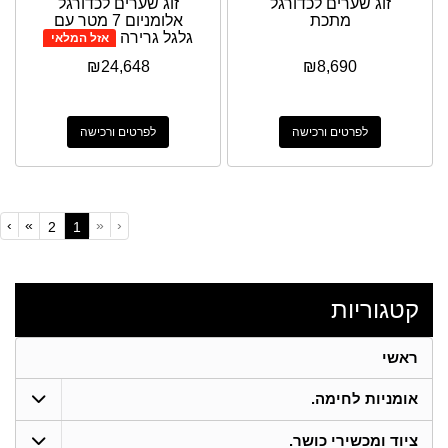
זוג שערים לכדורגל
זוג שערים לכדורגל
מתכת
אלומניום 7 מטר עם
גלגל גרירה
אזל המלאי
₪
24,648
₪
8,690
לפרטים ורכישה
לפרטים ורכישה
›
»
«
‹
(current)
2
1
קטגוריות
ראשי
אומניות לחימה.
ציוד ומכשירי כושר.