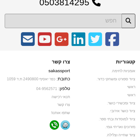
0503814295
קטגוריות
צרו קשר
sakassport
אומניות לחימה.
כתובת:
ציוד ספורט ומשחקי כדור.
כפר יאסיף 2490800 ת.ד 1059
ראשי
טלפון:
04-9562571
ראשי
תנאי רכישה
ציוד ומכשירי כושר.
צרו קשר
ציוד כושר אירובי.
שתפו אותנו!
ציוד למוסדות ובתי ספר.
מזרונים ואריחי גומי.
ציוד שחייה וצלילה.