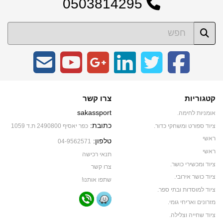
0503814295
קטגוריות
צרו קשר
sakassport
אומניות לחימה.
כתובת:
ציוד ספורט ומשחקי כדור.
כפר יאסיף 2490800 ת.ד 1059
ראשי
טלפון:
04-9562571
ראשי
תנאי רכישה
ציוד ומכשירי כושר.
צרו קשר
ציוד כושר אירובי.
שתפו אותנו!
ציוד למוסדות ובתי ספר.
מזרונים ואריחי גומי.
ציוד שחייה וצלילה.