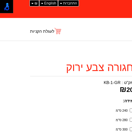
התחברות
English
₪
לעגלת הקניות
גורה צבע ירוק
ק"ט :
KB-1-GR
₪
2
ידה:
240 ס"מ
280 ס"מ
300 ס"מ