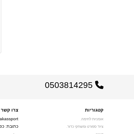
0503814295
קטגוריות
צרו קשר
akassport
אומניות לחימה.
כתובת: כפר יאסיף 0
ציוד ספורט ומשחקי כדור.