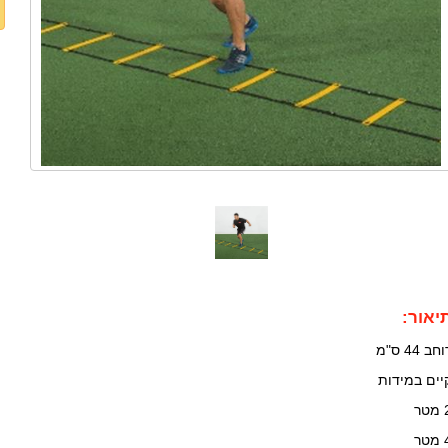
יאור:
חב 44 ס"מ
יים במידות
מטר
מטר