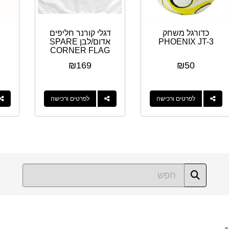
כדורגל משחק
דגלי קורנר חליפים
PHOENIX JT-3
אדום/לבן SPARE
CORNER FLAG
RED/WHITE
₪
169
₪
50
לפרטים ורכישה
לפרטים ורכישה
s