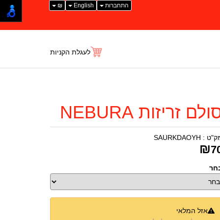
התחברות
English
₪
לעגלת הקניות
ולם זריזות NEBURA
ק"ט :
SAURKDAOYH
₪
7
חר
אזל המלאי