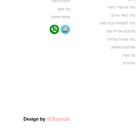
תנאי רכישה
ציוד ומכשירי כושר.
צרו קשר
ציוד כושר אירובי.
שתפו אותנו!
ציוד למוסדות ובתי ספר.
מזרונים ואריחי גומי.
ציוד שחייה וצלילה.
שולחנות משחק.
צרו קשר
אודותינו
תקנון האתר
ביגוד ותיקי ספורט
ביגוד קבוצות ספורט
צרו קשר
אודותינו
צרו קשר
W3layouts
Design by
אודותינו