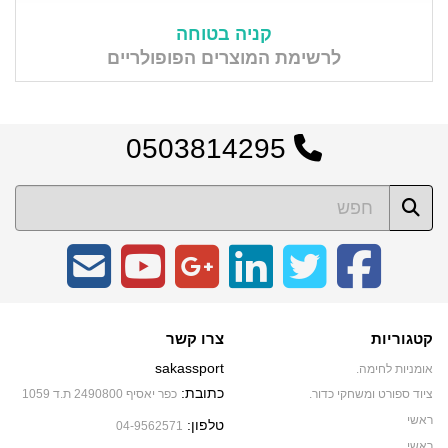
קניה בטוחה
לרשימת המוצרים הפופולריים
0503814295
קטגוריות
צרו קשר
sakassport
אומניות לחימה.
כתובת:
ציוד ספורט ומשחקי כדור.
כפר יאסיף 2490800 ת.ד 1059
ראשי
טלפון:
04-9562571
ראשי