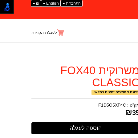
התחברות
English
₪
לעגלת הקניות
משרוקית FOX40
CLASSI
ישנם 9 מוצרים זמינים במלאי.
ק"ט :
F1D5O5XP4C
₪
3