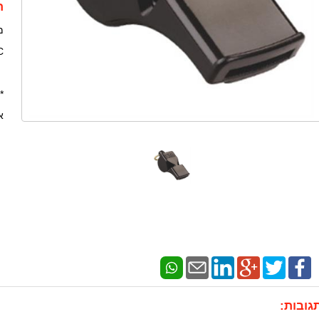
ת
מ
C
*
א
גובות: