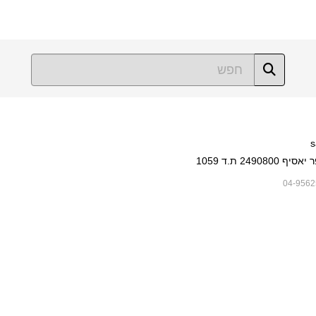
s
249080 ת.ד 1059
04-9562