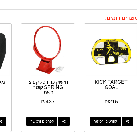
וצרים דומים:
KICK TARGET
חישוק כדורסל קפיצי
מגן 
GOAL
SPRING קוטר
רשמי
₪
437
₪
215
לפרטים ורכישה
לפרטים ורכישה