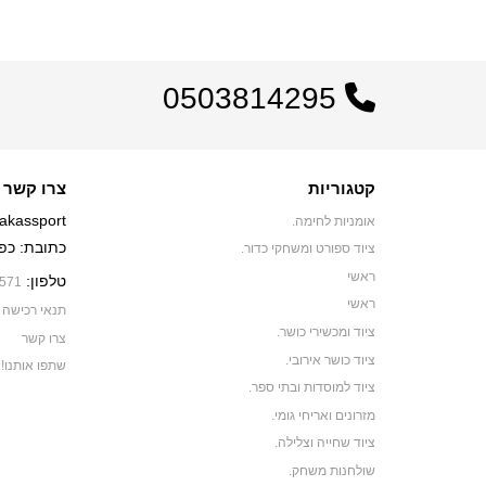
0503814295
קטגוריות
צרו קשר
akassport
אומניות לחימה.
כתובת: כפר יאסיף 0
ציוד ספורט ומשחקי כדור.
ראשי
טלפון:
571
ראשי
תנאי רכישה
ציוד ומכשירי כושר.
צרו קשר
ציוד כושר אירובי.
שתפו אותנו!
ציוד למוסדות ובתי ספר.
מזרונים ואריחי גומי.
ציוד שחייה וצלילה.
שולחנות משחק.