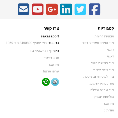
קטגוריות
צרו קשר
sakassport
אומניות לחימה.
כתובת:
ציוד ספורט ומשחקי כדור.
כפר יאסיף 2490800 ת.ד 1059
ראשי
טלפון:
04-9562571
ראשי
תנאי רכישה
ציוד ומכשירי כושר.
צרו קשר
ציוד כושר אירובי.
שתפו אותנו!
ציוד למוסדות ובתי ספר.
מזרונים ואריחי גומי.
ציוד שחייה וצלילה.
שולחנות משחק.
צרו קשר
אודותינו
תקנון האתר