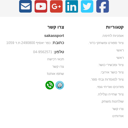
קטגוריות
צרו קשר
sakassport
אומניות לחימה.
כתובת:
ציוד ספורט ומשחקי כדור.
כפר יאסיף 2490800 ת.ד 1059
ראשי
טלפון:
04-9562571
ראשי
תנאי רכישה
ציוד ומכשירי כושר.
צרו קשר
ציוד כושר אירובי.
שתפו אותנו!
ציוד למוסדות ובתי ספר.
מזרונים ואריחי גומי.
ציוד שחייה וצלילה.
שולחנות משחק.
צרו קשר
אודותינו
תקנון האתר