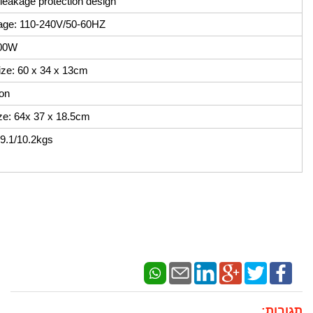
leakage protection design
tage: 110-240V/50-60HZ
200W
ize: 60 x 34 x 13cm
on
ze: 64x 37 x 18.5cm
.1/10.2kgs
תגובות: