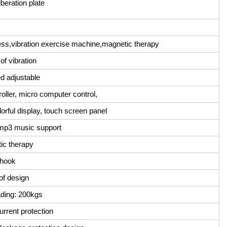
iberation plate
ess,vibration exercise machine,magnetic therapy
of vibration
d adjustable
roller, micro computer control,
orful display, touch screen panel
 mp3 music support
ic therapy
 hook
oof design
ding: 200kgs
urrent protection