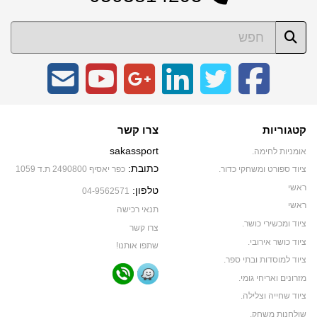
קטגוריות
צרו קשר
sakassport
אומניות לחימה.
כתובת:
ציוד ספורט ומשחקי כדור.
כפר יאסיף 2490800 ת.ד 1059
ראשי
טלפון:
04-9562571
ראשי
תנאי רכישה
ציוד ומכשירי כושר.
צרו קשר
ציוד כושר אירובי.
שתפו אותנו!
ציוד למוסדות ובתי ספר.
מזרונים ואריחי גומי.
ציוד שחייה וצלילה.
שולחנות משחק.