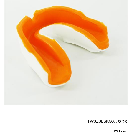
מק"ט :
TW8Z3LSKGX