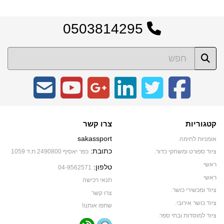
0503814295
קטגוריות
צרו קשר
sakassport
אומניות לחימה.
כתובת:
ציוד ספורט ומשחקי כדור.
כפר יאסיף 2490800 ת.ד 1059
ראשי
טלפון:
04-9562571
ראשי
תנאי רכישה
ציוד ומכשירי כושר.
צרו קשר
ציוד כושר אירובי.
שתפו אותנו!
ציוד למוסדות ובתי ספר.