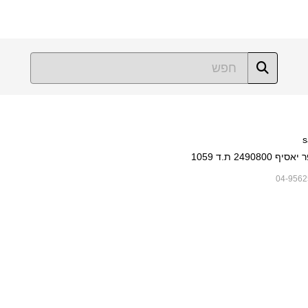
s
249080 ת.ד 1059
04-9562