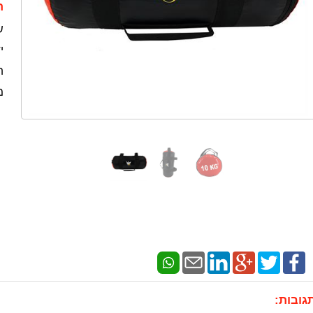
ת
ש
י
ת
מש
גובות: