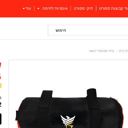
וד קבוצות ספורט
תיקי ספורט
אומניות לחימה.
עוד
חיפוש
ף בית
ציוד ומכשירי כושר.
G
מ
2