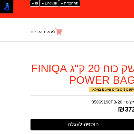
התחברות
English
₪
לעגלת הקניות
שק כוח 20 ק''ג FINIQA
POWER BA
ישנם 5 מוצרים זמינים במלאי.
ק"ט :
95069190PB-20
₪
37