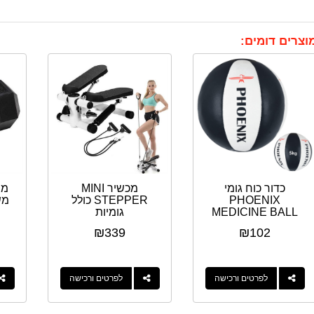
וצרים דומים:
כדור כוח גומי
מכשיר MINI
מש
PHOENIX
STEPPER כולל
MEDICINE BALL
גומיות
2-6KG
₪
339
₪
102
לפרטים ורכישה
לפרטים ורכישה