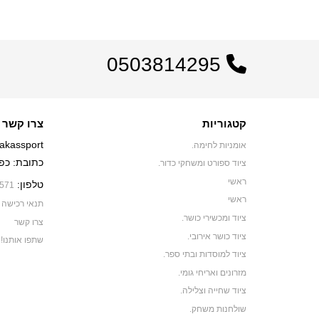
0503814295
קטגוריות
צרו קשר
akassport
אומניות לחימה.
כתובת: כפר יאסיף 0
ציוד ספורט ומשחקי כדור.
ראשי
טלפון:
571
ראשי
תנאי רכישה
ציוד ומכשירי כושר.
צרו קשר
ציוד כושר אירובי.
שתפו אותנו!
ציוד למוסדות ובתי ספר.
מזרונים ואריחי גומי.
ציוד שחייה וצלילה.
שולחנות משחק.