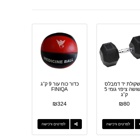
קולת יד דמבלס
כדור כוח עור 9 ק''ג
משושה ציפוי גומי 5
FINIQA
ק"ג
₪
324
₪
80
לפרטים ורכישה
לפרטים ורכישה