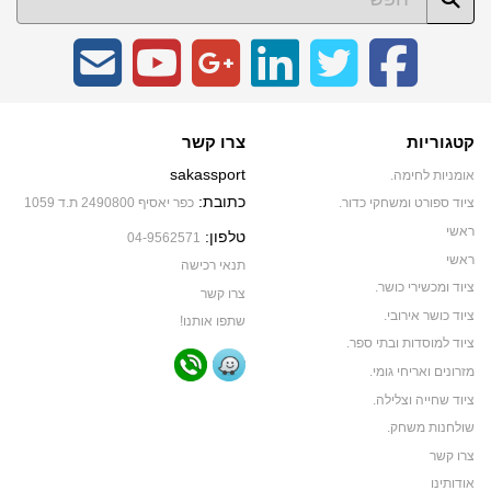
קטגוריות
צרו קשר
sakassport
אומניות לחימה.
כתובת:
ציוד ספורט ומשחקי כדור.
כפר יאסיף 2490800 ת.ד 1059
ראשי
טלפון:
04-9562571
ראשי
תנאי רכישה
ציוד ומכשירי כושר.
צרו קשר
ציוד כושר אירובי.
שתפו אותנו!
ציוד למוסדות ובתי ספר.
מזרונים ואריחי גומי.
ציוד שחייה וצלילה.
שולחנות משחק.
צרו קשר
אודותינו