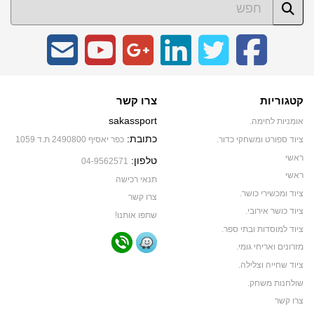
קטגוריות
צרו קשר
sakassport
אומניות לחימה.
כתובת:
ציוד ספורט ומשחקי כדור.
כפר יאסיף 2490800 ת.ד 1059
ראשי
טלפון:
04-9562571
ראשי
תנאי רכישה
ציוד ומכשירי כושר.
צרו קשר
ציוד כושר אירובי.
שתפו אותנו!
ציוד למוסדות ובתי ספר.
מזרונים ואריחי גומי.
ציוד שחייה וצלילה.
שולחנות משחק.
צרו קשר