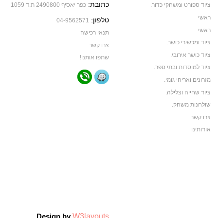
כתובת:
ציוד ספורט ומשחקי כדור.
כפר יאסיף 2490800 ת.ד 1059
ראשי
טלפון:
04-9562571
ראשי
תנאי רכישה
ציוד ומכשירי כושר.
צרו קשר
ציוד כושר אירובי.
שתפו אותנו!
ציוד למוסדות ובתי ספר.
מזרונים ואריחי גומי.
ציוד שחייה וצלילה.
שולחנות משחק.
צרו קשר
אודותינו
תקנון האתר
ביגוד ותיקי ספורט
ביגוד קבוצות ספורט
צרו קשר
אודותינו
צרו קשר
W3layouts
Design by
אודותינו