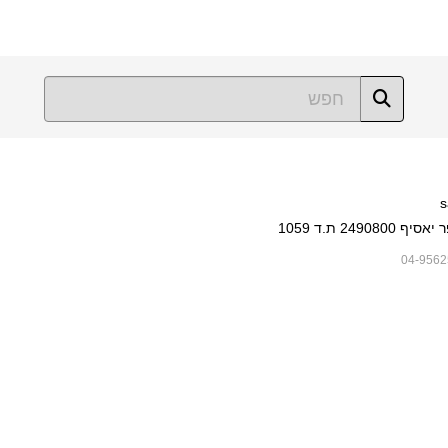
s
249080 ת.ד 1059
04-9562