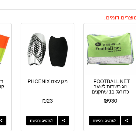
וצרים דומים:
FOOTBALL NET -
מגן עצם PHOENIX
דג
זוג רשתות לשער
כדורגל 11 שחקנים
₪
23
₪
930
לפרטים ורכישה
לפרטים ורכישה