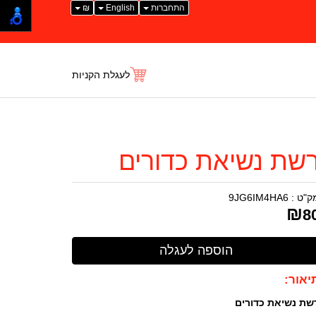
התחברות
English
₪
לעגלת הקניות
שת נשיאת כדורים
ק"ט :
9JG6IM4HA6
₪
8
יאור:
שת נשיאת כדורים