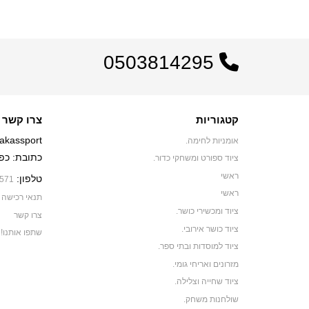
0503814295
קטגוריות
צרו קשר
akassport
אומניות לחימה.
כתובת: כפר יאסיף 0
ציוד ספורט ומשחקי כדור.
ראשי
טלפון:
571
ראשי
תנאי רכישה
ציוד ומכשירי כושר.
צרו קשר
ציוד כושר אירובי.
שתפו אותנו!
ציוד למוסדות ובתי ספר.
מזרונים ואריחי גומי.
ציוד שחייה וצלילה.
שולחנות משחק.