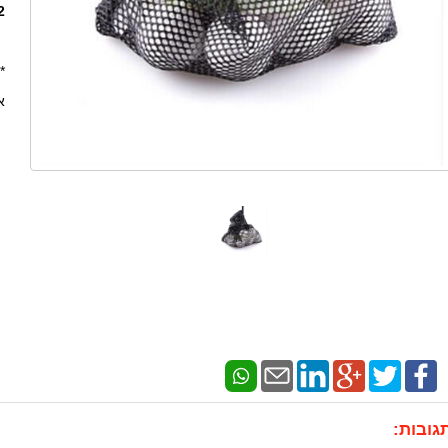
6"
*
א
גובות: