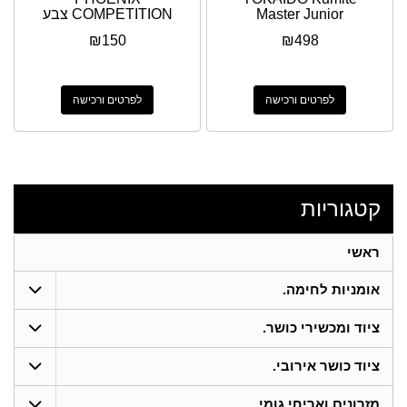
Master Junior
COMPETITION צבע
כחול
₪
150
₪
498
לפרטים ורכישה
לפרטים ורכישה
קטגוריות
ראשי
אומניות לחימה.
ציוד ומכשירי כושר.
ציוד כושר אירובי.
מזרונים ואריחי גומי.