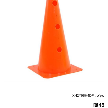
מק"ט :
XH2Y98H4DP
₪
45