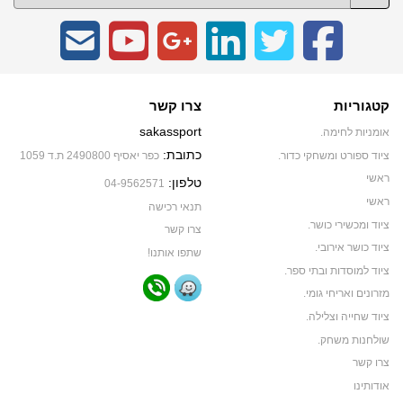
קטגוריות
צרו קשר
sakassport
אומניות לחימה.
כתובת:
ציוד ספורט ומשחקי כדור.
כפר יאסיף 2490800 ת.ד 1059
ראשי
טלפון:
04-9562571
ראשי
תנאי רכישה
ציוד ומכשירי כושר.
צרו קשר
ציוד כושר אירובי.
שתפו אותנו!
ציוד למוסדות ובתי ספר.
מזרונים ואריחי גומי.
ציוד שחייה וצלילה.
שולחנות משחק.
צרו קשר
אודותינו