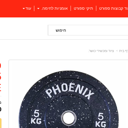
וד קבוצות ספורט
תיקי ספורט
אומניות לחימה.
עוד
חיפוש
ף בית
ציוד ומכשירי כושר.
פ
E
מ
0