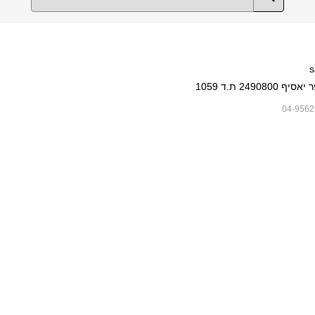
s
249080 ת.ד 1059
04-9562