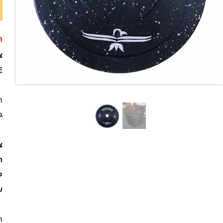
ת
TE
ה
ג
הע
ש