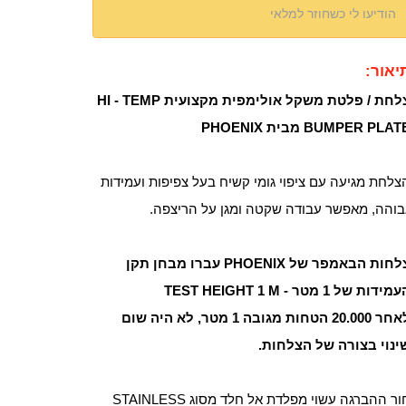
הודיעו לי כשחוזר למלאי
יאור:
צלחת / פלטת משקל אולימפית מקצועית HI - TEMP
BUMPER PLA מבית PHOENIX
צלחת מגיעה
עם ציפוי גומי קשיח בעל צפיפות ועמידות
בוהה, מאפשר עבודה שקטה ומגן על הריצפה.
צלחות הבאמפר של PHOENIX עברו מבחן תקן
מידות של 1 מטר - TEST HEIGHT 1 M
לאחר 20.000 הטחות מגובה 1 מטר, לא היה שום
ינוי בצורה של הצלחות.
חור ההברגה עשוי מפלדת אל חלד מסוג STAINLESS