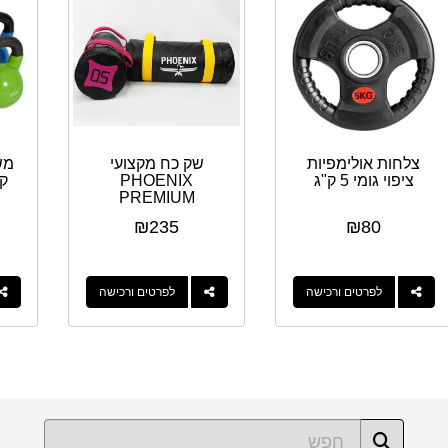
צלחות אולימפיות
שק כח מקצועי
ציפוי גומי 5 ק"ג
PHOENIX
ק"
PREMIUM
POWER BAGS -
₪
235
₪
80
5KG
לפרטים ורכישה
לפרטים ורכישה