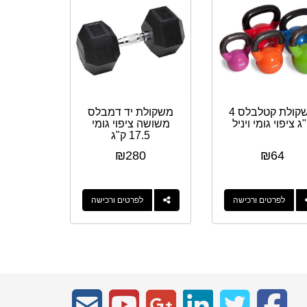
משקולת קטלבלס 4
משקולת יד דמבלס
ג ציפוי גומי ויניל
משושה ציפוי גומי
17.5 ק"ג
₪
280
₪
64
לפרטים ורכישה
לפרטים ורכישה