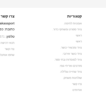
קטגוריות
צרו קשר
akassport
אומניות לחימה.
כתובת: כפר יאסיף 0
ציוד ספורט ומשחקי כדור.
ראשי
טלפון:
571
ראשי
תנאי רכישה
ציוד ומכשירי כושר.
צרו קשר
ציוד כושר אירובי.
שתפו אותנו!
ציוד למוסדות ובתי ספר.
מזרונים ואריחי גומי.
ציוד שחייה וצלילה.
שולחנות משחק.
צרו קשר
אודותינו
תקנון האתר
ביגוד ותיקי ספורט