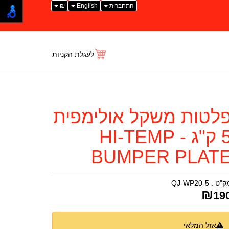
התחברות
English
₪
לעגלת הקניות
לטות משקל אולימפית
5 ק"ג - HI-TEMP
BUMPER PLAT
ק"ט :
QJ-WP20-5
₪
19
אזל המלאי