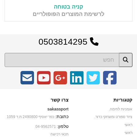
קניה בטוחה
לרשימת המוצרים הפופולריים
0503814295
קטגוריות
צרו קשר
sakassport
אומניות לחימה.
כתובת:
ציוד ספורט ומשחקי כדור.
כפר יאסיף 2490800 ת.ד 1059
ראשי
טלפון:
04-9562571
ראשי
תנאי רכישה