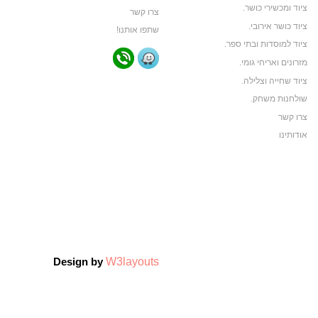
ציוד ומכשירי כושר.
צרו קשר
ציוד כושר אירובי.
שתפו אותנו!
ציוד למוסדות ובתי ספר.
מזרונים ואריחי גומי.
ציוד שחייה וצלילה.
שולחנות משחק.
צרו קשר
אודותינו
תקנון האתר
ביגוד ותיקי ספורט
ביגוד קבוצות ספורט
צרו קשר
אודותינו
צרו קשר
W3layouts
Design by
אודותינו