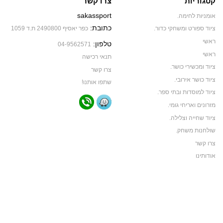
קטגוריות
צרו קשר
sakassport
אומניות לחימה.
כתובת:
ציוד ספורט ומשחקי כדור.
כפר יאסיף 2490800 ת.ד 1059
ראשי
טלפון:
04-9562571
ראשי
תנאי רכישה
ציוד ומכשירי כושר.
צרו קשר
ציוד כושר אירובי.
שתפו אותנו!
ציוד למוסדות ובתי ספר.
מזרונים ואריחי גומי.
ציוד שחייה וצלילה.
שולחנות משחק.
צרו קשר
אודותינו
תקנון האתר
ביגוד ותיקי ספורט
ביגוד קבוצות ספורט
צרו קשר
אודותינו