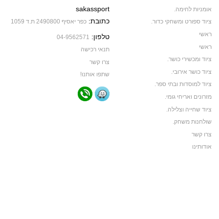
sakassport
אומניות לחימה.
כתובת:
ציוד ספורט ומשחקי כדור.
כפר יאסיף 2490800 ת.ד 1059
ראשי
טלפון:
04-9562571
ראשי
תנאי רכישה
ציוד ומכשירי כושר.
צרו קשר
ציוד כושר אירובי.
שתפו אותנו!
ציוד למוסדות ובתי ספר.
מזרונים ואריחי גומי.
ציוד שחייה וצלילה.
שולחנות משחק.
צרו קשר
אודותינו
תקנון האתר
ביגוד ותיקי ספורט
ביגוד קבוצות ספורט
צרו קשר
אודותינו