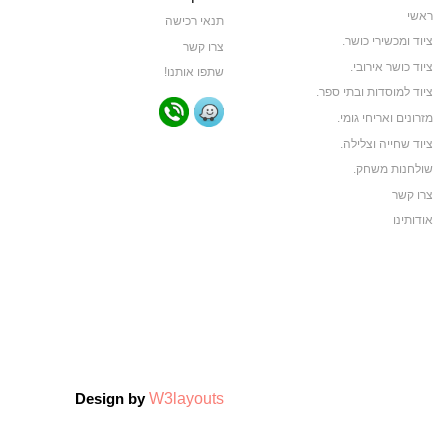
ראשי
תנאי רכישה
ציוד ומכשירי כושר.
צרו קשר
ציוד כושר אירובי.
שתפו אותנו!
ציוד למוסדות ובתי ספר.
מזרונים ואריחי גומי.
ציוד שחייה וצלילה.
שולחנות משחק.
צרו קשר
אודותינו
תקנון האתר
ביגוד ותיקי ספורט
ביגוד קבוצות ספורט
צרו קשר
אודותינו
צרו קשר
W3layouts
Design by
אודותינו