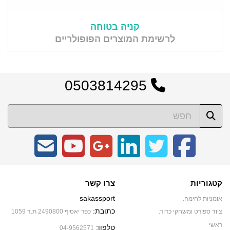
קניה בטוחה
לרשימת המוצרים הפופולריים
0503814295
קטגוריות
צרו קשר
sakassport
אומניות לחימה.
כתובת:
ציוד ספורט ומשחקי כדור.
כפר יאסיף 2490800 ת.ד 1059
ראשי
טלפון:
04-9562571