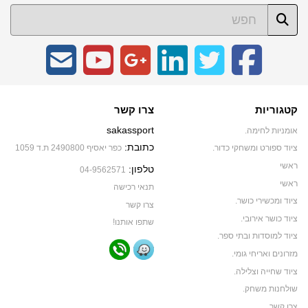
קטגוריות
צרו קשר
sakassport
אומניות לחימה.
כתובת:
ציוד ספורט ומשחקי כדור.
כפר יאסיף 2490800 ת.ד 1059
ראשי
טלפון:
04-9562571
ראשי
תנאי רכישה
ציוד ומכשירי כושר.
צרו קשר
ציוד כושר אירובי.
שתפו אותנו!
ציוד למוסדות ובתי ספר.
מזרונים ואריחי גומי.
ציוד שחייה וצלילה.
שולחנות משחק.
צרו קשר