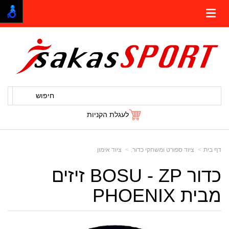
חיפוש
לעגלת הקניות
דף בית
ציוד ספורט ומשחקי כדור.
ציוד אימון
כדור BOSU - ZP זיזים
מבית PHOENIX