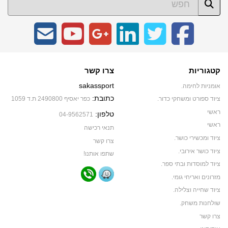
קטגוריות
צרו קשר
sakassport
אומניות לחימה.
כתובת:
ציוד ספורט ומשחקי כדור.
כפר יאסיף 2490800 ת.ד 1059
ראשי
טלפון:
04-9562571
ראשי
תנאי רכישה
ציוד ומכשירי כושר.
צרו קשר
ציוד כושר אירובי.
שתפו אותנו!
ציוד למוסדות ובתי ספר.
מזרונים ואריחי גומי.
ציוד שחייה וצלילה.
שולחנות משחק.
צרו קשר