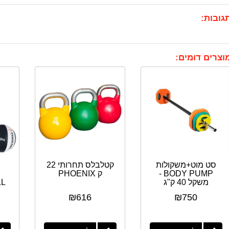
גובות:
וצרים דומים:
סט מוט+משקולות
קטלבלס תחרותי 22
BODY PUMP -
ק PHOENIX
משקל 40 ק"ג
LL
₪
616
₪
750