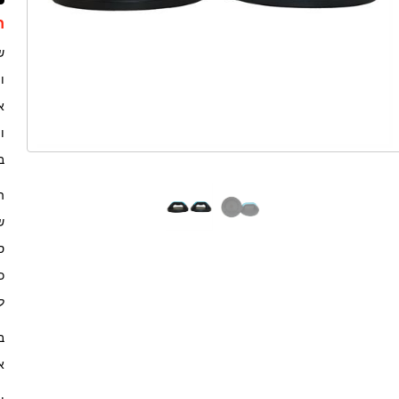
ת
ש
ו
א
ו
ב
ה
ש
ס
ל
ב
א