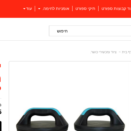
וד קבוצות ספורט
תיקי ספורט
אומניות לחימה.
עוד
חיפוש
ף בית
ציוד ומכשירי כושר.
י
מ
P
מ
5