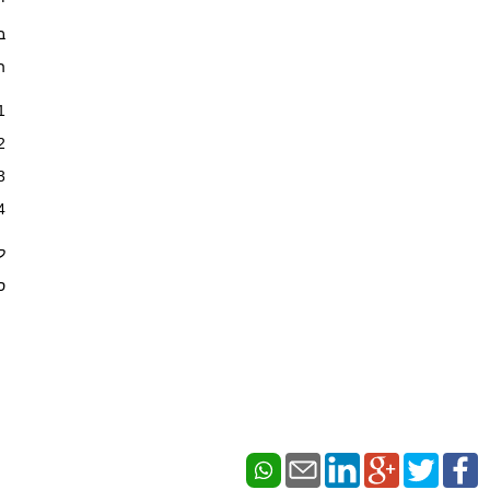
י
ב
ה
ס