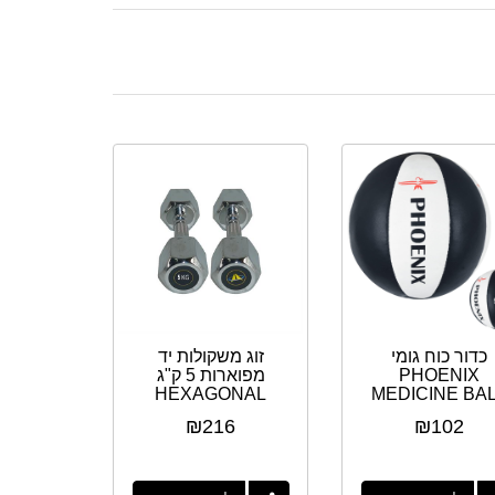
כדור כוח גומי
זוג משקולות יד
PHOENIX
מפוארות 5 ק"ג
HEXAGONAL
MEDICINE BA
STEEL5
2-6KG
₪
216
₪
102