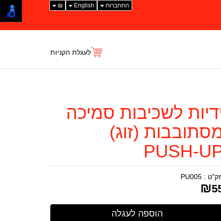
התחברות
English
₪
לעגלת הקניות
דיות לשכיבות סמיכה
סתובבות (זוג)
PUSH-U
ק"ט :
PU005
₪
5