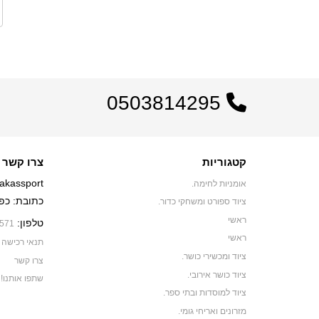
0503814295
קטגוריות
צרו קשר
akassport
אומניות לחימה.
כתובת: כפר יאסיף 0
ציוד ספורט ומשחקי כדור.
ראשי
טלפון:
571
ראשי
תנאי רכישה
ציוד ומכשירי כושר.
צרו קשר
ציוד כושר אירובי.
שתפו אותנו!
ציוד למוסדות ובתי ספר.
מזרונים ואריחי גומי.