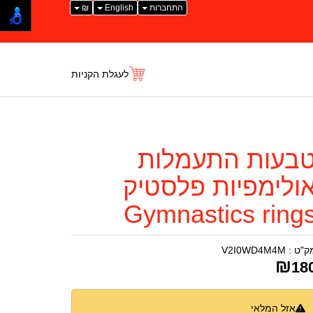
התחברות
English
₪
לעגלת הקניות
בעות התעמלות
ולימפיות פלסטיק
Gymnastics ring
ק"ט :
V2I0WD4M4M
₪
18
אזל המלאי