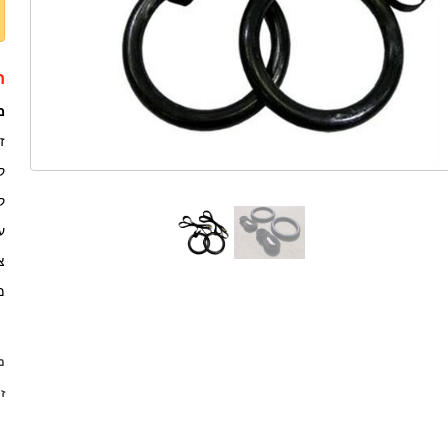
ת
מ
ז
קשי
קו
עוב
צ
מש
מש
זמ