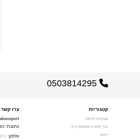
0503814295
קטגוריות
צרו קשר
akassport
אומניות לחימה.
כתובת: כפר יאסיף 0
ציוד ספורט ומשחקי כדור.
ראשי
טלפון:
571