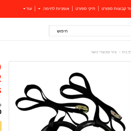
וד קבוצות ספורט
תיקי ספורט
אומניות לחימה.
עוד
חיפוש
ף בית
ציוד ומכשירי כושר.
ט
א
s
מ
0