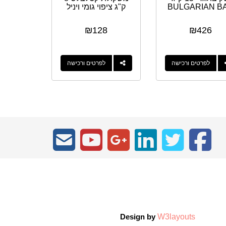
BULGARIAN B
ק"ג ציפוי גומי ויניל
₪
128
₪
426
לפרטים ורכישה
לפרטים ורכישה
W3layouts
Design by