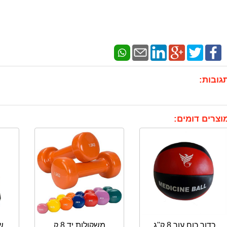
גובות:
וצרים דומים:
כדור כוח עור 8 ק''ג
משקולות יד 8 ק