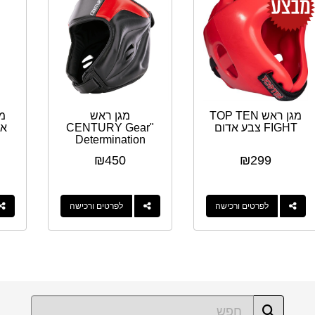
מגן ראש TOP TEN
מגן ראש
מג
FIGHT צבע אדום
"CENTURY Gear
Determination
Headgear-R
₪
450
₪
299
"WAKO
לפרטים ורכישה
לפרטים ורכישה