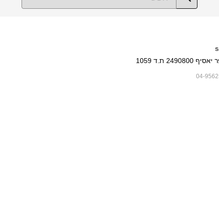
s
249080 ת.ד 1059
04-9562