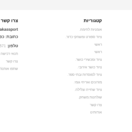
קטגוריות
צרו קשר
akassport
אומניות לחימה.
כתובת: כפר יאסיף 0
ציוד ספורט ומשחקי כדור.
ראשי
טלפון:
571
ראשי
תנאי רכישה
ציוד ומכשירי כושר.
צרו קשר
ציוד כושר אירובי.
שתפו אותנו!
ציוד למוסדות ובתי ספר.
מזרונים ואריחי גומי.
ציוד שחייה וצלילה.
שולחנות משחק.
צרו קשר
אודותינו
תקנון האתר
ביגוד ותיקי ספורט