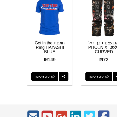
ן עצם + כף רגל
חולצת Get in the
אלסטי PHOENIX
Ring HAYASHI
BLUE
CURVED
DESIGN
₪
149
₪
72
לפרטים ורכישה
לפרטים ורכישה