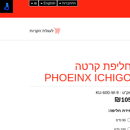
התחברות
English
₪
לעגלת הקניות
ליפת קרטה
PHOEINX ICHIG
ק"ט :
KU-600-W-9
₪
10
ידת חליפה:
90 ס"מ
100 ס"מ