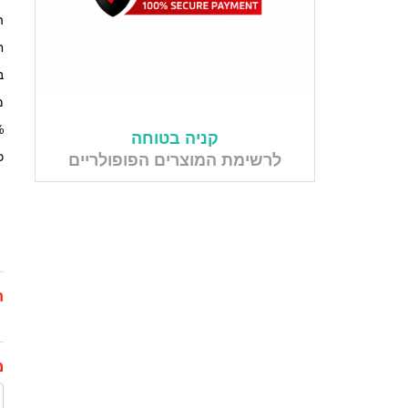
ה
ח
ב
מי
50% 
קניה בטוחה
כ
לרשימת המוצרים הפופולריים
ת
מ