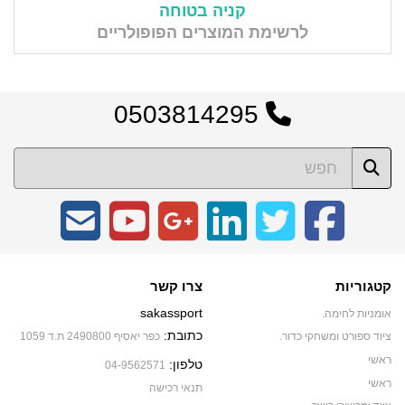
קניה בטוחה
לרשימת המוצרים הפופולריים
0503814295
קטגוריות
צרו קשר
sakassport
אומניות לחימה.
כתובת:
ציוד ספורט ומשחקי כדור.
כפר יאסיף 2490800 ת.ד 1059
ראשי
טלפון:
04-9562571
ראשי
תנאי רכישה