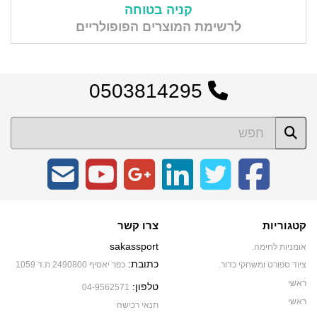
קניה בטוחה
לרשימת המוצרים הפופולריים
0503814295
קטגוריות
צרו קשר
sakassport
אומניות לחימה.
כתובת:
ציוד ספורט ומשחקי כדור.
כפר יאסיף 2490800 ת.ד 1059
ראשי
טלפון:
04-9562571
ראשי
תנאי רכישה