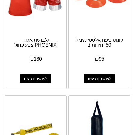
קונוס כיפה אלסטי מיני (
תלבושת אגרוף
50 יחידות ).
PHOENIX צבע כחול
₪
130
₪
95
לפרטים ורכישה
לפרטים ורכישה