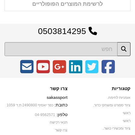
לרשימת המוצרים הפופולריים
0503814295
קטגוריות
צרו קשר
sakassport
אומניות לחימה.
כתובת:
ציוד ספורט ומשחקי כדור.
כפר יאסיף 2490800 ת.ד 1059
ראשי
טלפון:
04-9562571
ראשי
תנאי רכישה
ציוד ומכשירי כושר.
צרו קשר