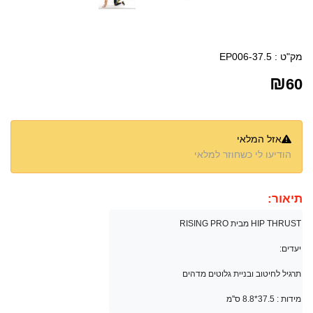
מק"ט :
EP006-37.5
₪
60
אזל המלאי
הודיעו לי כשחוזר למלאי
תיאור:
HIP THRUST מבית RISING PRO

יעדים: 

מידות : 37.5*8.8 ס''מ